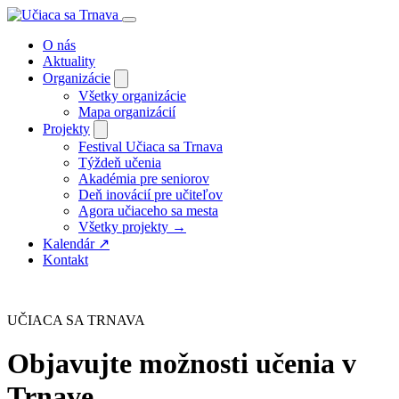
O nás
Aktuality
Organizácie
Všetky organizácie
Mapa organizácií
Projekty
Festival Učiaca sa Trnava
Týždeň učenia
Akadémia pre seniorov
Deň inovácií pre učiteľov
Agora učiaceho sa mesta
Všetky projekty →
Kalendár
↗
Kontakt
UČIACA SA TRNAVA
Objavujte možnosti učenia v
Trnave.