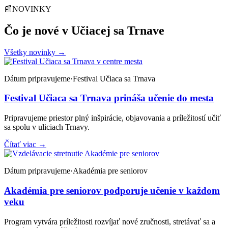
📰
NOVINKY
Čo je nové v Učiacej sa Trnave
Všetky novinky
→
Dátum pripravujeme
·
Festival Učiaca sa Trnava
Festival Učiaca sa Trnava prináša učenie do mesta
Pripravujeme priestor plný inšpirácie, objavovania a príležitostí učiť
sa spolu v uliciach Trnavy.
Čítať viac
→
Dátum pripravujeme
·
Akadémia pre seniorov
Akadémia pre seniorov podporuje učenie v každom
veku
Program vytvára príležitosti rozvíjať nové zručnosti, stretávať sa a