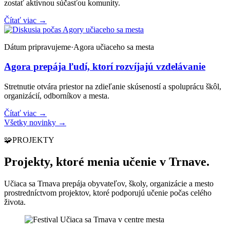
zostať aktívnou súčasťou komunity.
Čítať viac
→
Dátum pripravujeme
·
Agora učiaceho sa mesta
Agora prepája ľudí, ktorí rozvíjajú vzdelávanie
Stretnutie otvára priestor na zdieľanie skúseností a spoluprácu škôl,
organizácií, odborníkov a mesta.
Čítať viac
→
Všetky novinky
→
🧩
PROJEKTY
Projekty, ktoré menia učenie v Trnave.
Učiaca sa Trnava prepája obyvateľov, školy, organizácie a mesto
prostredníctvom projektov, ktoré podporujú učenie počas celého
života.