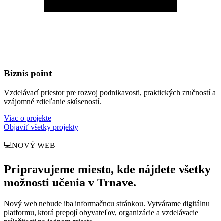
Biznis point
Vzdelávací priestor pre rozvoj podnikavosti, praktických zručností a
vzájomné zdieľanie skúseností.
Viac o projekte
Objaviť všetky projekty
💻
NOVÝ WEB
Pripravujeme miesto, kde nájdete všetky
možnosti učenia v Trnave.
Nový web nebude iba informačnou stránkou. Vytvárame digitálnu
platformu, ktorá prepojí obyvateľov, organizácie a vzdelávacie