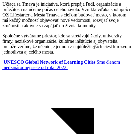
Učiaca sa Trnava je iniciatíva, ktorá prepája ľudí, organizácie a
príležitosti na učenie počas celého života. Vznikla vďaka spolupráci
OZ Lifestarter a Mesta Trnava s cieľom budovať mesto, v ktorom
má každý možnosť objavovať nové vedomosti, rozvíjať svoje
zručnosti a aktívne sa zapájať do života komunity.
Spoločne vytvárame priestor, kde sa stretávajú školy, univerzity,
firmy, neziskové organizácie, kultúrne inštitúcie aj obyvatelia,
pretože veríme, že učenie je jednou z najdôležitejších ciest k rozvoju
jednotlivca aj celého mesta.
UNESCO Global Network of Learning Cities
Sme členom
medzinárodnej siete od roku 2022.