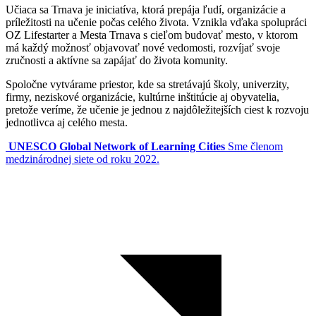
Učiaca sa Trnava je iniciatíva, ktorá prepája ľudí, organizácie a
príležitosti na učenie počas celého života. Vznikla vďaka spolupráci
OZ Lifestarter a Mesta Trnava s cieľom budovať mesto, v ktorom
má každý možnosť objavovať nové vedomosti, rozvíjať svoje
zručnosti a aktívne sa zapájať do života komunity.
Spoločne vytvárame priestor, kde sa stretávajú školy, univerzity,
firmy, neziskové organizácie, kultúrne inštitúcie aj obyvatelia,
pretože veríme, že učenie je jednou z najdôležitejších ciest k rozvoju
jednotlivca aj celého mesta.
UNESCO Global Network of Learning Cities
Sme členom
medzinárodnej siete od roku 2022.