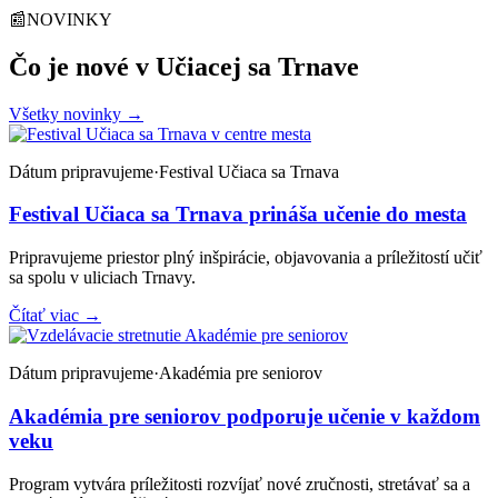
📰
NOVINKY
Čo je nové v Učiacej sa Trnave
Všetky novinky
→
Dátum pripravujeme
·
Festival Učiaca sa Trnava
Festival Učiaca sa Trnava prináša učenie do mesta
Pripravujeme priestor plný inšpirácie, objavovania a príležitostí učiť
sa spolu v uliciach Trnavy.
Čítať viac
→
Dátum pripravujeme
·
Akadémia pre seniorov
Akadémia pre seniorov podporuje učenie v každom
veku
Program vytvára príležitosti rozvíjať nové zručnosti, stretávať sa a