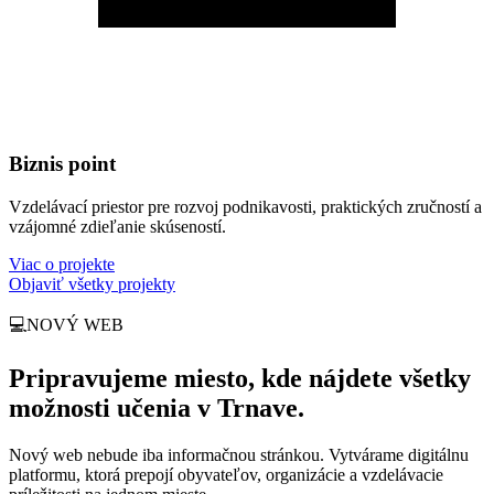
Biznis point
Vzdelávací priestor pre rozvoj podnikavosti, praktických zručností a
vzájomné zdieľanie skúseností.
Viac o projekte
Objaviť všetky projekty
💻
NOVÝ WEB
Pripravujeme miesto, kde nájdete všetky
možnosti učenia v Trnave.
Nový web nebude iba informačnou stránkou. Vytvárame digitálnu
platformu, ktorá prepojí obyvateľov, organizácie a vzdelávacie