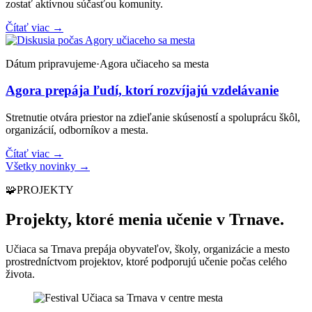
zostať aktívnou súčasťou komunity.
Čítať viac
→
Dátum pripravujeme
·
Agora učiaceho sa mesta
Agora prepája ľudí, ktorí rozvíjajú vzdelávanie
Stretnutie otvára priestor na zdieľanie skúseností a spoluprácu škôl,
organizácií, odborníkov a mesta.
Čítať viac
→
Všetky novinky
→
🧩
PROJEKTY
Projekty, ktoré menia učenie v Trnave.
Učiaca sa Trnava prepája obyvateľov, školy, organizácie a mesto
prostredníctvom projektov, ktoré podporujú učenie počas celého
života.