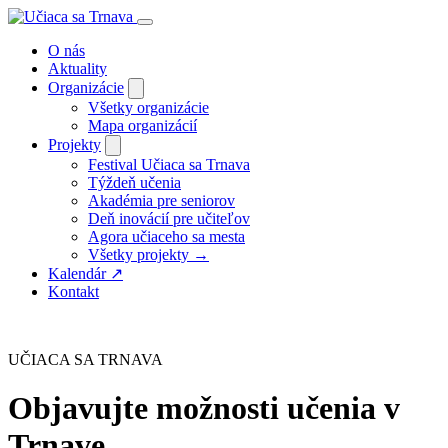
O nás
Aktuality
Organizácie
Všetky organizácie
Mapa organizácií
Projekty
Festival Učiaca sa Trnava
Týždeň učenia
Akadémia pre seniorov
Deň inovácií pre učiteľov
Agora učiaceho sa mesta
Všetky projekty →
Kalendár
↗
Kontakt
UČIACA SA TRNAVA
Objavujte možnosti učenia v
Trnave.