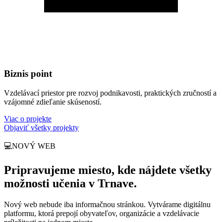
Biznis point
Vzdelávací priestor pre rozvoj podnikavosti, praktických zručností a
vzájomné zdieľanie skúseností.
Viac o projekte
Objaviť všetky projekty
💻
NOVÝ WEB
Pripravujeme miesto, kde nájdete všetky
možnosti učenia v Trnave.
Nový web nebude iba informačnou stránkou. Vytvárame digitálnu
platformu, ktorá prepojí obyvateľov, organizácie a vzdelávacie