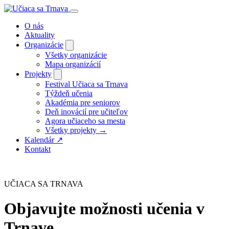
O nás
Aktuality
Organizácie
Všetky organizácie
Mapa organizácií
Projekty
Festival Učiaca sa Trnava
Týždeň učenia
Akadémia pre seniorov
Deň inovácií pre učiteľov
Agora učiaceho sa mesta
Všetky projekty →
Kalendár
↗
Kontakt
UČIACA SA TRNAVA
Objavujte možnosti učenia v
Trnave.