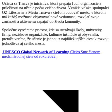
Učiaca sa Trnava je iniciatíva, ktorá prepája ľudí, organizácie a
príležitosti na učenie počas celého života. Vznikla vďaka spolupráci
OZ Lifestarter a Mesta Trnava s cieľom budovať mesto, v ktorom
má každý možnosť objavovať nové vedomosti, rozvíjať svoje
zručnosti a aktívne sa zapájať do života komunity.
Spoločne vytvárame priestor, kde sa stretávajú školy, univerzity,
firmy, neziskové organizácie, kultúrne inštitúcie aj obyvatelia,
pretože veríme, že učenie je jednou z najdôležitejších ciest k rozvoju
jednotlivca aj celého mesta.
UNESCO Global Network of Learning Cities
Sme členom
medzinárodnej siete od roku 2022.