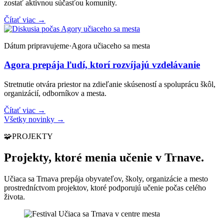
zostať aktívnou súčasťou komunity.
Čítať viac
→
Dátum pripravujeme
·
Agora učiaceho sa mesta
Agora prepája ľudí, ktorí rozvíjajú vzdelávanie
Stretnutie otvára priestor na zdieľanie skúseností a spoluprácu škôl,
organizácií, odborníkov a mesta.
Čítať viac
→
Všetky novinky
→
🧩
PROJEKTY
Projekty, ktoré menia učenie v Trnave.
Učiaca sa Trnava prepája obyvateľov, školy, organizácie a mesto
prostredníctvom projektov, ktoré podporujú učenie počas celého
života.