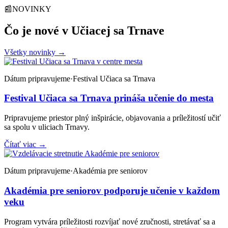
📰
NOVINKY
Čo je nové v Učiacej sa Trnave
Všetky novinky
→
Dátum pripravujeme
·
Festival Učiaca sa Trnava
Festival Učiaca sa Trnava prináša učenie do mesta
Pripravujeme priestor plný inšpirácie, objavovania a príležitostí učiť
sa spolu v uliciach Trnavy.
Čítať viac
→
Dátum pripravujeme
·
Akadémia pre seniorov
Akadémia pre seniorov podporuje učenie v každom
veku
Program vytvára príležitosti rozvíjať nové zručnosti, stretávať sa a